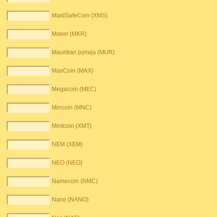
MaidSafeCoin (XMS)
Maker (MKR)
Mauritian рупија (MUR)
MaxCoin (MAX)
Megacoin (MEC)
Mincoin (MNC)
Mintcoin (XMT)
NEM (XEM)
NEO (NEO)
Namecoin (NMC)
Nano (NANO)