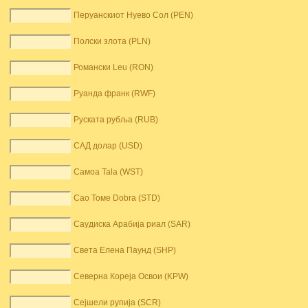
Перуанскиот Нуево Сол (PEN)
Полски злота (PLN)
Романски Leu (RON)
Руанда франк (RWF)
Руската рубља (RUB)
САД долар (USD)
Самоа Tala (WST)
Сао Томе Dobra (STD)
Саудиска Арабија риал (SAR)
Света Елена Паунд (SHP)
Северна Кореја Освои (KPW)
Сејшели рупија (SCR)