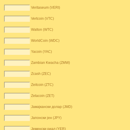
Veritaseum (VERI)
Vertcoin (VTC)
Walton (WTC)
WorldCoin (WDC)
Yacoin (YAC)
Zambian Kwacha (ZMW)
Zcash (ZEC)
Zeitcoin (ZTC)
Zetacoin (ZET)
Јамајкански долар (JMD)
Јапонски јен (JPY)
Јеменски риал (YER)