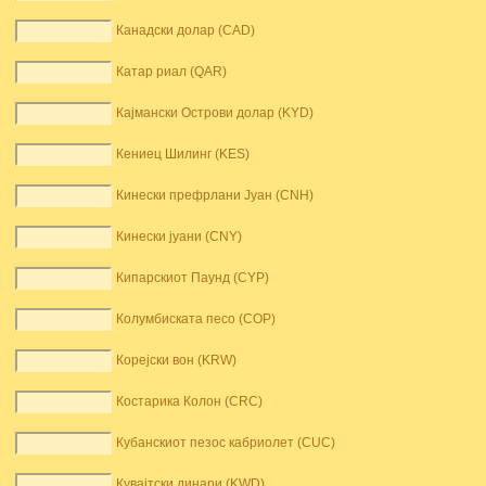
Канадски долар (CAD)
Катар риал (QAR)
Кајмански Острови долар (KYD)
Кениец Шилинг (KES)
Кинески префрлани Јуан (CNH)
Кинески јуани (CNY)
Кипарскиот Паунд (CYP)
Колумбиската песо (COP)
Корејски вон (KRW)
Костарика Колон (CRC)
Кубанскиот пезос кабриолет (CUC)
Кувајтски динари (KWD)