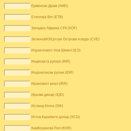
Ерменски Драм (AMD)
Етиопија Birr (ETB)
Западна Африка CFA (XOF)
Зелено&#39;ртски Острови ескудо (CVE)
Израелскиот Нов Шекел (ILS)
Индиската рупија (INR)
Индонезиски рупии (IDR)
Иранскиот риал (IRR)
Ирачки динар (IQD)
Исланд Krona (ISK)
Исток Карибите долар (XCD)
Камбоџански Рил (KHR)