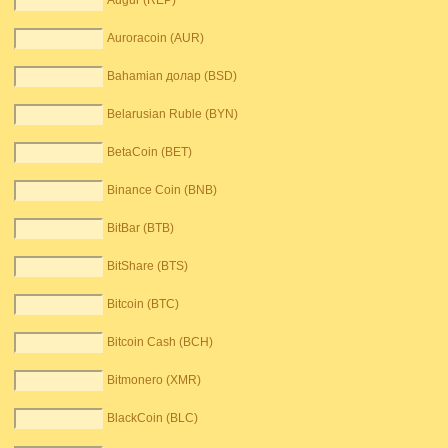
Augur (REP)
Auroracoin (AUR)
Bahamian долар (BSD)
Belarusian Ruble (BYN)
BetaCoin (BET)
Binance Coin (BNB)
BitBar (BTB)
BitShare (BTS)
Bitcoin (BTC)
Bitcoin Cash (BCH)
Bitmonero (XMR)
BlackCoin (BLC)