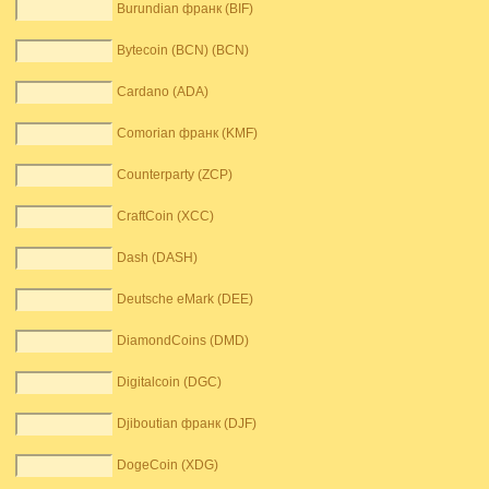
Burundian франк (BIF)
Bytecoin (BCN) (BCN)
Cardano (ADA)
Comorian франк (KMF)
Counterparty (ZCP)
CraftCoin (XCC)
Dash (DASH)
Deutsche eMark (DEE)
DiamondCoins (DMD)
Digitalcoin (DGC)
Djiboutian франк (DJF)
DogeCoin (XDG)