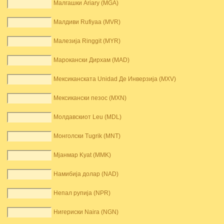
Малгашки Ariary (MGA)
Малдиви Rufiyaa (MVR)
Малезија Ringgit (MYR)
Марокански Дирхам (MAD)
Мексиканската Unidad Де Инверзија (MXV)
Мексикански пезос (MXN)
Молдавскиот Leu (MDL)
Монголски Tugrik (MNT)
Мјанмар Kyat (MMK)
Намибија долар (NAD)
Непал рупија (NPR)
Нигериски Naira (NGN)