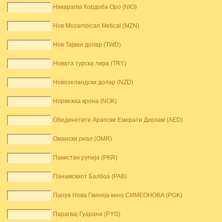
Никарагва Кордоба Оро (NIO)
Нов Mozambican Metical (MZN)
Нов Тајван долар (TWD)
Новата турска лира (TRY)
Новозеландски долар (NZD)
Норвежка крона (NOK)
Обединетите Арапски Емирати Дирхам (AED)
Омански риал (OMR)
Пакистан рупија (PKR)
Панамскиот Балбоа (PAB)
Папуа Нова Гвинеја кино СИМЕОНОВА (PGK)
Парагвај Гуарани (PYG)