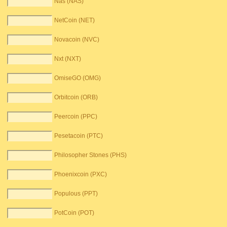
Nas (NAS)
NetCoin (NET)
Novacoin (NVC)
Nxt (NXT)
OmiseGO (OMG)
Orbitcoin (ORB)
Peercoin (PPC)
Pesetacoin (PTC)
Philosopher Stones (PHS)
Phoenixcoin (PXC)
Populous (PPT)
PotCoin (POT)