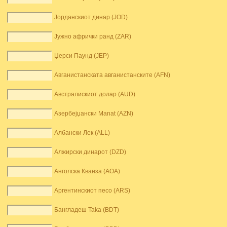
Јорданскиот динар (JOD)
Јужно афрички ранд (ZAR)
Џерси Паунд (JEP)
Авганистанската авганистанските (AFN)
Австралискиот долар (AUD)
Азербејџански Manat (AZN)
Албански Лек (ALL)
Алжирски динарот (DZD)
Анголска Кванза (AOA)
Аргентинскиот песо (ARS)
Бангладеш Taka (BDT)