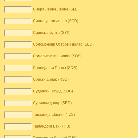
Сиера Леоне Леоне (SLL)
Сингапурски долар (SGD)
Сириска фунта (SYP)
Соломонови Острови долар (SBD)
Сомалиските Шилинг (SOS)
Специјални Право (SDR)
Српски динар (RSD)
Судански Паунд (SDG)
Суринам долар (SRD)
Танзанија Шилинг (TZS)
Тајландски Бах (THB)