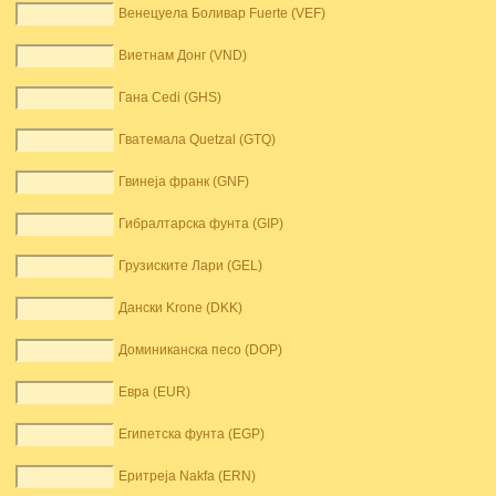
Венецуела Боливар Fuerte (VEF)
Виетнам Донг (VND)
Гана Cedi (GHS)
Гватемала Quetzal (GTQ)
Гвинеја франк (GNF)
Гибралтарска фунта (GIP)
Грузиските Лари (GEL)
Дански Krone (DKK)
Доминиканска песо (DOP)
Евра (EUR)
Египетска фунта (EGP)
Еритреја Nakfa (ERN)