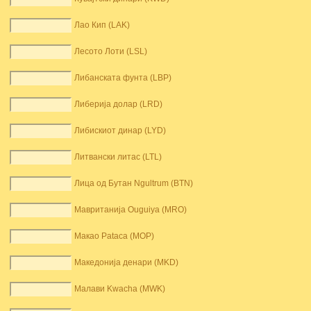
Лао Кип (LAK)
Лесото Лоти (LSL)
Либанската фунта (LBP)
Либерија долар (LRD)
Либискиот динар (LYD)
Литвански литас (LTL)
Лица од Бутан Ngultrum (BTN)
Мавританија Ouguiya (MRO)
Макао Pataca (MOP)
Македонија денари (MKD)
Малави Kwacha (MWK)