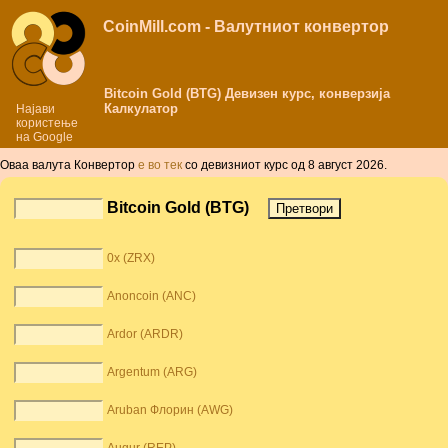
CoinMill.com - Валутниот конвертор
Bitcoin Gold (BTG) Девизен курс, конверзија
Калкулатор
Најави
користење
на Google
Оваа валута Конвертор
е во тек
со девизниот курс од 8 август 2026.
Bitcoin Gold (BTG)
0x (ZRX)
Anoncoin (ANC)
Ardor (ARDR)
Argentum (ARG)
Aruban Флорин (AWG)