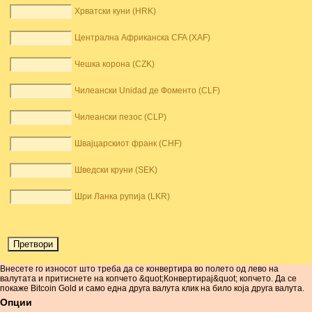
Хрватски куни (HRK)
Централна Африканска CFA (XAF)
Чешка корона (CZK)
Чилеански Unidad де Фоменто (CLF)
Чилеански пезос (CLP)
Швајцарскиот франк (CHF)
Шведски круни (SEK)
Шри Ланка рупија (LKR)
Внесете го износот што треба да се конвертира во полето од лево на
валутата и притиснете на копчето &quot;Конвертирај&quot; копчето. Да се ​​
покаже Bitcoin Gold и само една друга валута клик на било која друга валута.
Опции