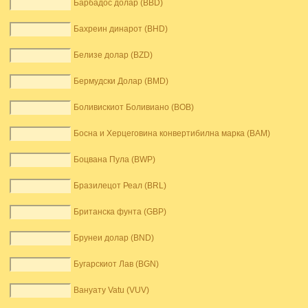
Барбадос долар (BBD)
Бахреин динарот (BHD)
Белизе долар (BZD)
Бермудски Долар (BMD)
Боливискиот Боливиано (BOB)
Босна и Херцеговина конвертибилна марка (BAM)
Боцвана Пула (BWP)
Бразилецот Реал (BRL)
Британска фунта (GBP)
Брунеи долар (BND)
Бугарскиот Лав (BGN)
Вануату Vatu (VUV)