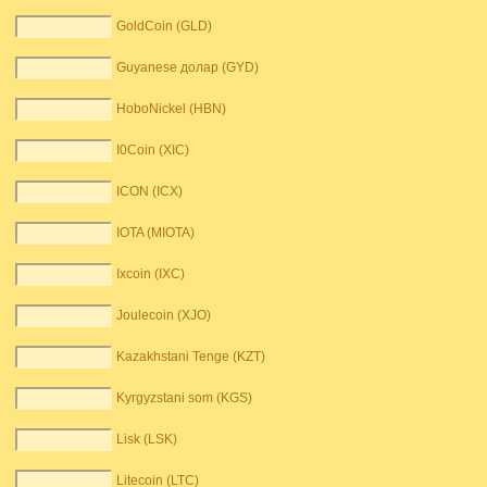
GoldCoin (GLD)
Guyanese долар (GYD)
HoboNickel (HBN)
I0Coin (XIC)
ICON (ICX)
IOTA (MIOTA)
Ixcoin (IXC)
Joulecoin (XJO)
Kazakhstani Tenge (KZT)
Kyrgyzstani som (KGS)
Lisk (LSK)
Litecoin (LTC)