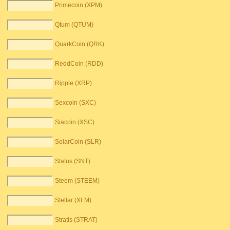
Primecoin (XPM)
Qtum (QTUM)
QuarkCoin (QRK)
ReddCoin (RDD)
Ripple (XRP)
Sexcoin (SXC)
Siacoin (XSC)
SolarCoin (SLR)
Status (SNT)
Steem (STEEM)
Stellar (XLM)
Stratis (STRAT)