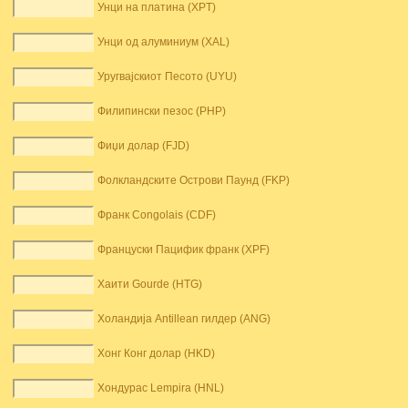
Унци на платина (XPT)
Унци од алуминиум (XAL)
Уругвајскиот Песото (UYU)
Филипински пезос (PHP)
Фиџи долар (FJD)
Фолкландските Острови Паунд (FKP)
Франк Congolais (CDF)
Француски Пацифик франк (XPF)
Хаити Gourde (HTG)
Холандија Antillean гилдер (ANG)
Хонг Конг долар (HKD)
Хондурас Lempira (HNL)