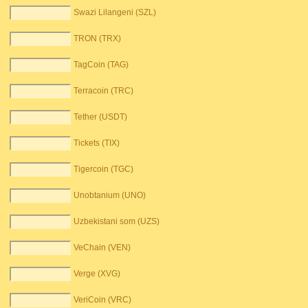
Swazi Lilangeni (SZL)
TRON (TRX)
TagCoin (TAG)
Terracoin (TRC)
Tether (USDT)
Tickets (TIX)
Tigercoin (TGC)
Unobtanium (UNO)
Uzbekistani som (UZS)
VeChain (VEN)
Verge (XVG)
VeriCoin (VRC)