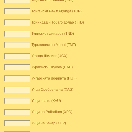
Таџикистан Somoni (TJS)
Тонгански Pa&#39;Anga (TOP)
Тринидад и Тобаго долар (TTD)
Тунискиот динарот (TND)
Туркменистан Manat (TMT)
Уганда Шилинг (UGX)
Украински Hryvnia (UAH)
Унгарската форинта (HUF)
Унци Сребрена на (XAG)
Унци злато (XAU)
Унци на Palladium (XPD)
Унци на бакар (XCP)