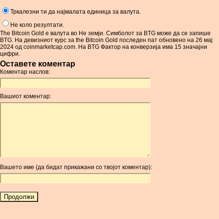
Тркалезни ти да најмалата единица за валута.
Не коло резултати.
The Bitcoin Gold е валута во Не земји. Симболот за BTG може да се запише
BTG. На девизниот курс за the Bitcoin Gold последен пат обновено на 26 мај
2024 од coinmarketcap.com. На BTG Фактор на конверзија има 15 значајни
цифри.
Оставете коментар
Коментар наслов:
Вашиот коментар:
Вашето име (да бидат прикажани со твојот коментар):