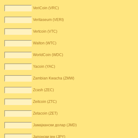
VeriCoin (VRC)
Veritaseum (VERI)
Vertcoin (VTC)
Walton (WTC)
WorldCoin (WDC)
Yacoin (YAC)
Zambian Kwacha (ZMW)
Zcash (ZEC)
Zeitcoin (ZTC)
Zetacoin (ZET)
Јамајкански долар (JMD)
Јапонски јен (JPY)