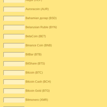
Augur (REP)
Auroracoin (AUR)
Bahamian долар (BSD)
Belarusian Ruble (BYN)
BetaCoin (BET)
Binance Coin (BNB)
BitBar (BTB)
BitShare (BTS)
Bitcoin (BTC)
Bitcoin Cash (BCH)
Bitcoin Gold (BTG)
Bitmonero (XMR)