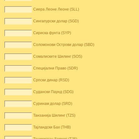
Сиера Леоне Леоне (SLL)
Сингапурски долар (SGD)
Сириска фунта (SYP)
Соломонови Острови долар (SBD)
Сомалиските Шилинг (SOS)
Специјални Право (SDR)
Српски динар (RSD)
Судански Паунд (SDG)
Суринам долар (SRD)
Танзанија Шилинг (TZS)
Тајландски Бах (THB)