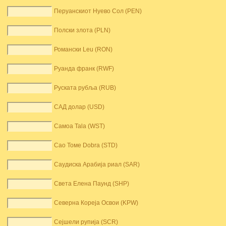
Перуанскиот Нуево Сол (PEN)
Полски злота (PLN)
Романски Leu (RON)
Руанда франк (RWF)
Руската рубља (RUB)
САД долар (USD)
Самоа Tala (WST)
Сао Томе Dobra (STD)
Саудиска Арабија риал (SAR)
Света Елена Паунд (SHP)
Северна Кореја Освои (KPW)
Сејшели рупија (SCR)