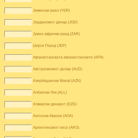
Јеменски риал (YER)
Јорданскиот динар (JOD)
Јужно афрички ранд (ZAR)
Џерси Паунд (JEP)
Авганистанската авганистанските (AFN)
Австралискиот долар (AUD)
Азербејџански Manat (AZN)
Албански Лек (ALL)
Алжирски динарот (DZD)
Анголска Кванза (AOA)
Аргентинскиот песо (ARS)