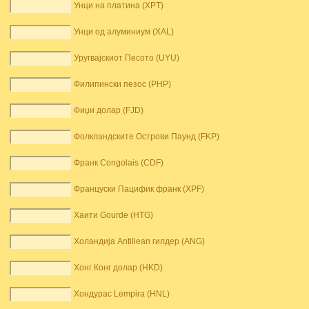
Унци на платина (XPT)
Унци од алуминиум (XAL)
Уругвајскиот Песото (UYU)
Филипински пезос (PHP)
Фиџи долар (FJD)
Фолкландските Острови Паунд (FKP)
Франк Congolais (CDF)
Француски Пацифик франк (XPF)
Хаити Gourde (HTG)
Холандија Antillean гилдер (ANG)
Хонг Конг долар (HKD)
Хондурас Lempira (HNL)