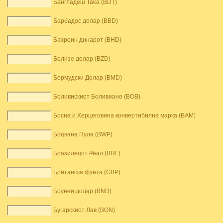
Бангладеш Taka (BDT)
Барбадос долар (BBD)
Бахреин динарот (BHD)
Белизе долар (BZD)
Бермудски Долар (BMD)
Боливискиот Боливиано (BOB)
Босна и Херцеговина конвертибилна марка (BAM)
Боцвана Пула (BWP)
Бразилецот Реал (BRL)
Британска фунта (GBP)
Брунеи долар (BND)
Бугарскиот Лав (BGN)