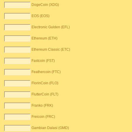
DogeCoin (XDG)
EOS (EOS)
Electronic Gulden (EFL)
Ethereum (ETH)
Ethereum Classic (ETC)
Fastcoin (FST)
Feathercoin (FTC)
FlorinCoin (FLO)
FlutterCoin (FLT)
Franko (FRK)
Freicoin (FRC)
Gambian Dalasi (GMD)