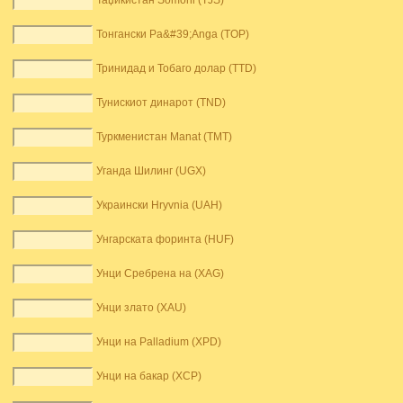
Таџикистан Somoni (TJS)
Тонгански Pa&#39;Anga (TOP)
Тринидад и Тобаго долар (TTD)
Тунискиот динарот (TND)
Туркменистан Manat (TMT)
Уганда Шилинг (UGX)
Украински Hryvnia (UAH)
Унгарската форинта (HUF)
Унци Сребрена на (XAG)
Унци злато (XAU)
Унци на Palladium (XPD)
Унци на бакар (XCP)