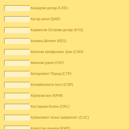
Канадски долар (CAD)
Катар риал (QAR)
Кајмански Острови долар (KYD)
Кениец Шилинг (KES)
Кинески префрлани Јуан (CNH)
Кинески јуани (CNY)
Кипарскиот Паунд (CYP)
Колумбиската песо (COP)
Корејски вон (KRW)
Костарика Колон (CRC)
Кубанскиот пезос кабриолет (CUC)
Кувајтски динари (KWD)