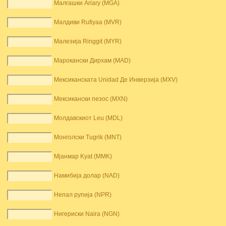
Малгашки Ariary (MGA)
Малдиви Rufiyaa (MVR)
Малезија Ringgit (MYR)
Марокански Дирхам (MAD)
Мексиканската Unidad Де Инверзија (MXV)
Мексикански пезос (MXN)
Молдавскиот Leu (MDL)
Монголски Tugrik (MNT)
Мјанмар Kyat (MMK)
Намибија долар (NAD)
Непал рупија (NPR)
Нигериски Naira (NGN)