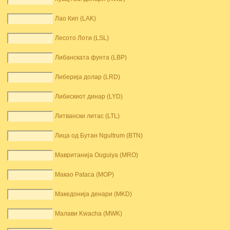
Лао Кип (LAK)
Лесото Лоти (LSL)
Либанската фунта (LBP)
Либерија долар (LRD)
Либискиот динар (LYD)
Литвански литас (LTL)
Лица од Бутан Ngultrum (BTN)
Мавританија Ouguiya (MRO)
Макао Pataca (MOP)
Македонија денари (MKD)
Малави Kwacha (MWK)