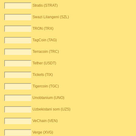
Stratis (STRAT)
Swazi Lilangeni (SZL)
TRON (TRX)
TagCoin (TAG)
Terracoin (TRC)
Tether (USDT)
Tickets (TIX)
Tigercoin (TGC)
Unobtanium (UNO)
Uzbekistani som (UZS)
VeChain (VEN)
Verge (XVG)