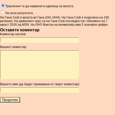
Тркалезни ти да најмалата единица за валута.
Не коло резултати.
На Гана Cedi е валута во Гана (GH, GHA). На Гана Cedi е поделена на 100
pesewas. На девизниот курс за на Гана Cedi последен пат обновено на 7
август 2026 од MSN. На GHS Фактор на конверзија има 5 значајни цифри.
Оставете коментар
Коментар наслов:
Вашиот коментар:
Вашето име (да бидат прикажани со твојот коментар):