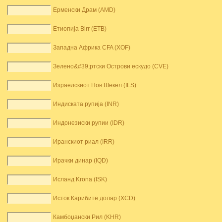
Ерменски Драм (AMD)
Етиопија Birr (ETB)
Западна Африка CFA (XOF)
Зелено&#39;ртски Острови ескудо (CVE)
Израелскиот Нов Шекел (ILS)
Индиската рупија (INR)
Индонезиски рупии (IDR)
Иранскиот риал (IRR)
Ирачки динар (IQD)
Исланд Krona (ISK)
Исток Карибите долар (XCD)
Камбоџански Рил (KHR)