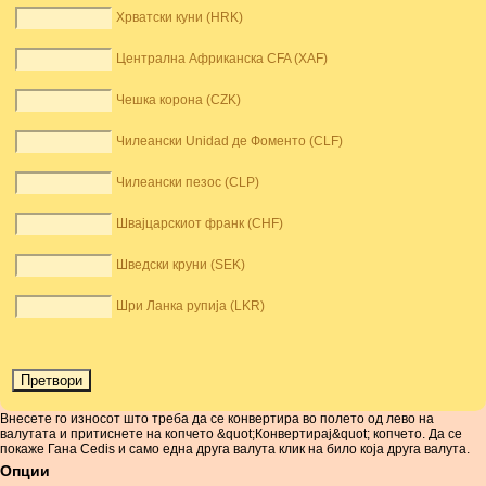
Хрватски куни (HRK)
Централна Африканска CFA (XAF)
Чешка корона (CZK)
Чилеански Unidad де Фоменто (CLF)
Чилеански пезос (CLP)
Швајцарскиот франк (CHF)
Шведски круни (SEK)
Шри Ланка рупија (LKR)
Внесете го износот што треба да се конвертира во полето од лево на
валутата и притиснете на копчето &quot;Конвертирај&quot; копчето. Да се ​​
покаже Гана Cedis и само една друга валута клик на било која друга валута.
Опции