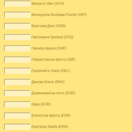
Вануату Vatu (VUV)
Венецуела Боливар Fuerte (VEF)
Виетнам Донг (VND)
Гватемала Quetzal (GTQ)
Гвинеја франк (GNF)
Гибралтарска фунта (GIP)
Грузиските Лари (GEL)
Дански Krone (DKK)
Доминиканска песо (DOP)
Евра (EUR)
Египетска фунта (EGP)
Еритреја Nakfa (ERN)