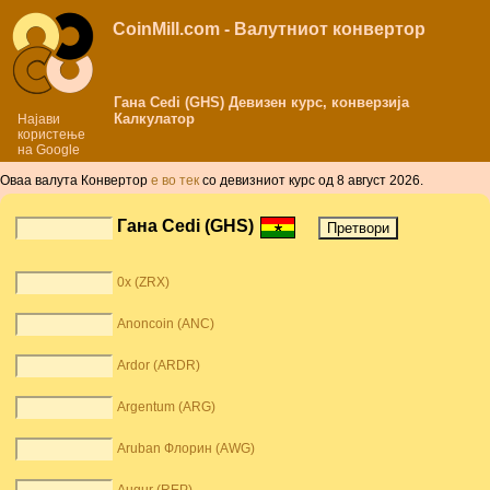
CoinMill.com - Валутниот конвертор
Гана Cedi (GHS) Девизен курс, конверзија
Калкулатор
Најави
користење
на Google
Оваа валута Конвертор
е во тек
со девизниот курс од 8 август 2026.
Гана Cedi (GHS)
0x (ZRX)
Anoncoin (ANC)
Ardor (ARDR)
Argentum (ARG)
Aruban Флорин (AWG)