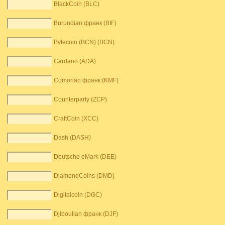
BlackCoin (BLC)
Burundian франк (BIF)
Bytecoin (BCN) (BCN)
Cardano (ADA)
Comorian франк (KMF)
Counterparty (ZCP)
CraftCoin (XCC)
Dash (DASH)
Deutsche eMark (DEE)
DiamondCoins (DMD)
Digitalcoin (DGC)
Djiboutian франк (DJF)