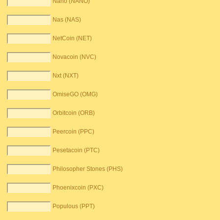
Nano (NANO)
Nas (NAS)
NetCoin (NET)
Novacoin (NVC)
Nxt (NXT)
OmiseGO (OMG)
Orbitcoin (ORB)
Peercoin (PPC)
Pesetacoin (PTC)
Philosopher Stones (PHS)
Phoenixcoin (PXC)
Populous (PPT)