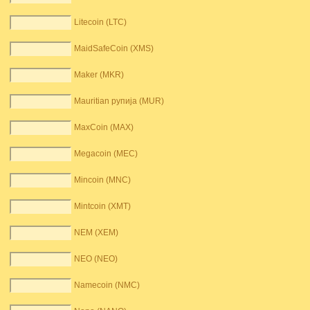
Litecoin (LTC)
MaidSafeCoin (XMS)
Maker (MKR)
Mauritian рупија (MUR)
MaxCoin (MAX)
Megacoin (MEC)
Mincoin (MNC)
Mintcoin (XMT)
NEM (XEM)
NEO (NEO)
Namecoin (NMC)