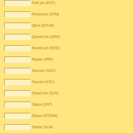
PotCoin (POT)
Primecoin (XPM)
Qtum (QTUM)
QuarkCoin (QRK)
ReddCoin (RDD)
Ripple (XRP)
Sexcoin (SXC)
Siacoin (XSC)
SolarCoin (SLR)
Status (SNT)
Steem (STEEM)
Stellar (XLM)