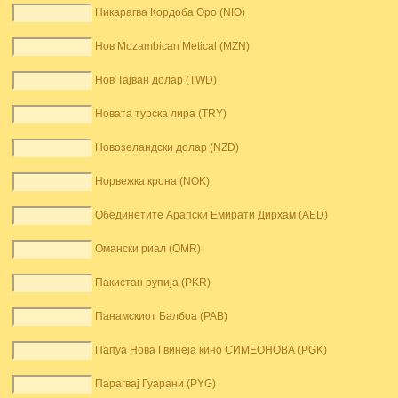
Никарагва Кордоба Оро (NIO)
Нов Mozambican Metical (MZN)
Нов Тајван долар (TWD)
Новата турска лира (TRY)
Новозеландски долар (NZD)
Норвежка крона (NOK)
Обединетите Арапски Емирати Дирхам (AED)
Омански риал (OMR)
Пакистан рупија (PKR)
Панамскиот Балбоа (PAB)
Папуа Нова Гвинеја кино СИМЕОНОВА (PGK)
Парагвај Гуарани (PYG)