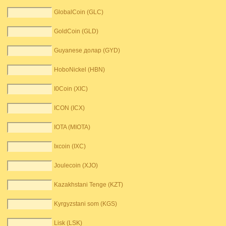
GlobalCoin (GLC)
GoldCoin (GLD)
Guyanese долар (GYD)
HoboNickel (HBN)
I0Coin (XIC)
ICON (ICX)
IOTA (MIOTA)
Ixcoin (IXC)
Joulecoin (XJO)
Kazakhstani Tenge (KZT)
Kyrgyzstani som (KGS)
Lisk (LSK)