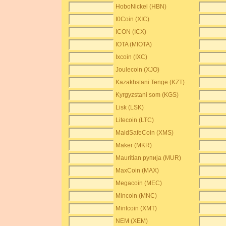
HoboNickel (HBN)
I0Coin (XIC)
ICON (ICX)
IOTA (MIOTA)
Ixcoin (IXC)
Joulecoin (XJO)
Kazakhstani Tenge (KZT)
Kyrgyzstani som (KGS)
Lisk (LSK)
Litecoin (LTC)
MaidSafeCoin (XMS)
Maker (MKR)
Mauritian рупија (MUR)
MaxCoin (MAX)
Megacoin (MEC)
Mincoin (MNC)
Mintcoin (XMT)
NEM (XEM)