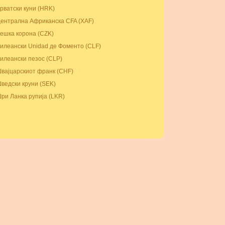
рватски куни (HRK)
ентрална Африканска CFA (XAF)
ешка корона (CZK)
илеански Unidad де Фоменто (CLF)
илеански пезос (CLP)
вајцарскиот франк (CHF)
ведски круни (SEK)
ри Ланка рупија (LKR)