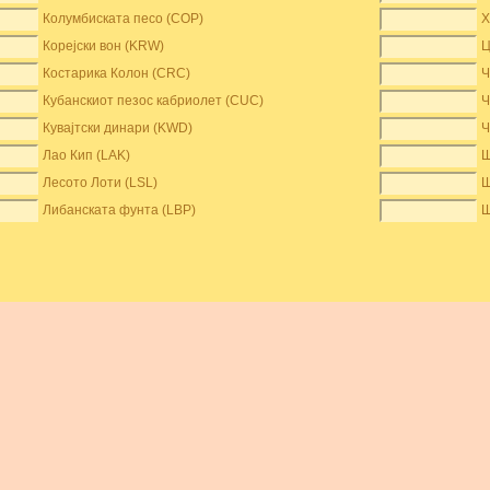
Колумбиската песо (COP)
Х
Корејски вон (KRW)
Ц
Костарика Колон (CRC)
Ч
Кубанскиот пезос кабриолет (CUC)
Ч
Кувајтски динари (KWD)
Ч
Лао Кип (LAK)
Ш
Лесото Лоти (LSL)
Ш
Либанската фунта (LBP)
Ш