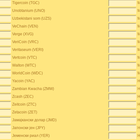
Tigercoin (TGC)
М
Unobtanium (UNO)
М
Uzbekistani som (UZS)
М
VeChain (VEN)
М
Verge (XVG)
М
VeriCoin (VRC)
М
Veritaseum (VERI)
М
Vertcoin (VTC)
М
Walton (WTC)
М
WorldCoin (WDC)
М
Yacoin (YAC)
Н
Zambian Kwacha (ZMW)
Н
Zcash (ZEC)
Н
Zeitcoin (ZTC)
Н
Zetacoin (ZET)
Н
Јамајкански долар (JMD)
Н
Јапонски јен (JPY)
Н
Јеменски риал (YER)
Н