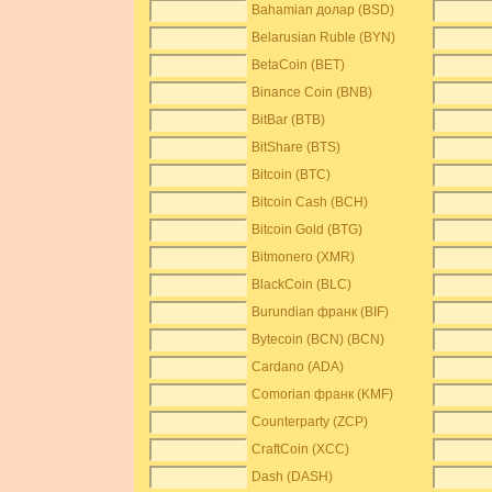
Bahamian долар (BSD)
Belarusian Ruble (BYN)
BetaCoin (BET)
Binance Coin (BNB)
BitBar (BTB)
BitShare (BTS)
Bitcoin (BTC)
Bitcoin Cash (BCH)
Bitcoin Gold (BTG)
Bitmonero (XMR)
BlackCoin (BLC)
Burundian франк (BIF)
Bytecoin (BCN) (BCN)
Cardano (ADA)
Comorian франк (KMF)
Counterparty (ZCP)
CraftCoin (XCC)
Dash (DASH)