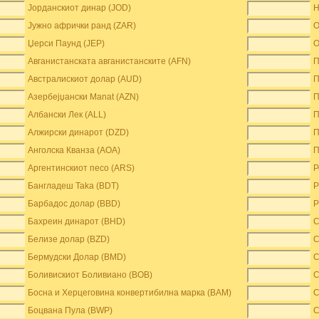
Јорданскиот динар (JOD)
Н
Јужно афрички ранд (ZAR)
О
Џерси Паунд (JEP)
О
Авганистанската авганистанските (AFN)
П
Австралискиот долар (AUD)
П
Азербејџански Manat (AZN)
П
Албански Лек (ALL)
П
Алжирски динарот (DZD)
П
Анголска Кванза (AOA)
П
Аргентинскиот песо (ARS)
Р
Бангладеш Taka (BDT)
Р
Барбадос долар (BBD)
Р
Бахреин динарот (BHD)
С
Белизе долар (BZD)
С
Бермудски Долар (BMD)
С
Боливискиот Боливиано (BOB)
С
Босна и Херцеговина конвертибилна марка (BAM)
С
Боцвана Пула (BWP)
С