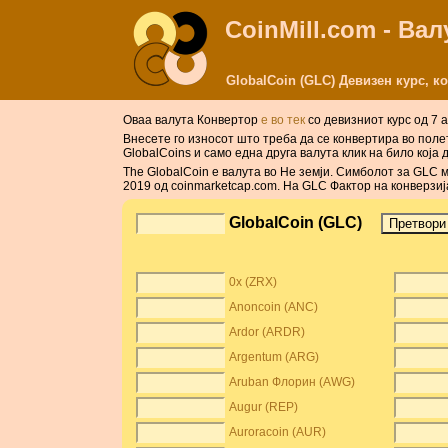
CoinMill.com - Ва
GlobalCoin (GLC) Девизен курс, к
Оваа валута Конвертор
е во тек
со девизниот курс од 7 а
Внесете го износот што треба да се конвертира во полет
GlobalCoins и само една друга валута клик на било која 
The GlobalCoin е валута во Не земји. Симболот за GLC 
2019 од coinmarketcap.com. На GLC Фактор на конверзиј
GlobalCoin (GLC)
0x (ZRX)
Anoncoin (ANC)
Ardor (ARDR)
Argentum (ARG)
Aruban Флорин (AWG)
Augur (REP)
Auroracoin (AUR)