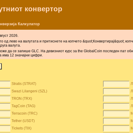
лутниот конвертор
онверзија Калкулатор
вгуст 2026.
о од лево на валутата и притиснете на копчето &quot;Конвертирај&quot; копчет
друга валута.
може да се запише GLC. На девизниот курс за the GlobalCoin последен пат об
а има 12 значајни цифри.
Stratis (STRAT)
Л
Swazi Lilangeni (SZL)
Л
TRON (TRX)
Л
TagCoin (TAG)
Л
Terracoin (TRC)
М
Tether (USDT)
М
Tickets (TIX)
М