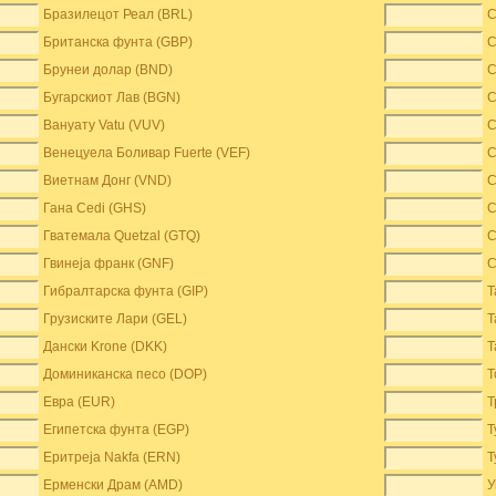
Бразилецот Реал (BRL)
С
Британска фунта (GBP)
С
Брунеи долар (BND)
С
Бугарскиот Лав (BGN)
С
Вануату Vatu (VUV)
С
Венецуела Боливар Fuerte (VEF)
С
Виетнам Донг (VND)
С
Гана Cedi (GHS)
С
Гватемала Quetzal (GTQ)
С
Гвинеја франк (GNF)
С
Гибралтарска фунта (GIP)
Т
Грузиските Лари (GEL)
Т
Дански Krone (DKK)
Т
Доминиканска песо (DOP)
Т
Евра (EUR)
Т
Египетска фунта (EGP)
Т
Еритреја Nakfa (ERN)
Т
Ерменски Драм (AMD)
У