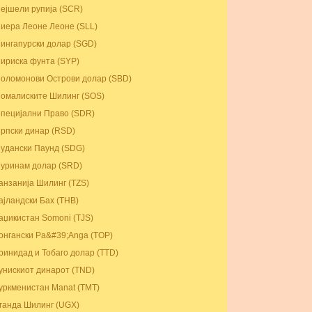
ејшели рупија (SCR)
иера Леоне Леоне (SLL)
ингапурски долар (SGD)
ириска фунта (SYP)
оломонови Острови долар (SBD)
омалиските Шилинг (SOS)
пецијални Право (SDR)
рпски динар (RSD)
удански Паунд (SDG)
уринам долар (SRD)
анзанија Шилинг (TZS)
ајландски Бах (THB)
аџикистан Somoni (TJS)
онгански Pa&#39;Anga (TOP)
ринидад и Тобаго долар (TTD)
унискиот динарот (TND)
уркменистан Manat (TMT)
ганда Шилинг (UGX)