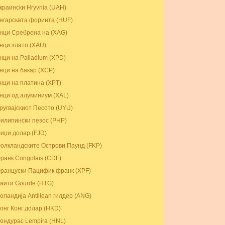
краински Hryvnia (UAH)
нгарската форинта (HUF)
нци Сребрена на (XAG)
нци злато (XAU)
нци на Palladium (XPD)
нци на бакар (XCP)
нци на платина (XPT)
нци од алуминиум (XAL)
ругвајскиот Песото (UYU)
илипински пезос (PHP)
иџи долар (FJD)
олкландските Острови Паунд (FKP)
ранк Congolais (CDF)
ранцуски Пацифик франк (XPF)
аити Gourde (HTG)
оландија Antillean гилдер (ANG)
онг Конг долар (HKD)
ондурас Lempira (HNL)