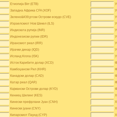
Етиопија Birr (ETB)
У
Западна Африка CFA (XOF)
У
Зелено&#39;ртски Острови ескудо (CVE)
У
Израелскиот Нов Шекел (ILS)
У
Индиската рупија (INR)
У
Индонезиски рупии (IDR)
У
Иранскиот риал (IRR)
У
Ирачки динар (IQD)
У
Исланд Krona (ISK)
У
Исток Карибите долар (XCD)
Ф
Камбоџански Рил (KHR)
Ф
Канадски долар (CAD)
Ф
Катар риал (QAR)
Ф
Кајмански Острови долар (KYD)
Ф
Кениец Шилинг (KES)
Х
Кинески префрлани Јуан (CNH)
Х
Кинески јуани (CNY)
Х
Кипарскиот Паунд (CYP)
Х