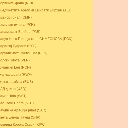
орвежка крона (NOK)
бединетите Арапски Емирати Дирхам (AED)
мански риал (OMR)
акистан рупија (PKR)
анамскиот Балбоа (PAB)
апуа Нова Гвинеја кино СИМЕОНОВА (PGK)
арагвај Гуарани (PYG)
еруанскиот Нуево Сол (PEN)
олски злота (PLN)
омански Leu (RON)
уанда франк (RWF)
уската рубља (RUB)
АД долар (USD)
амоа Tala (WST)
ао Томе Dobra (STD)
аудиска Арабија риал (SAR)
вета Елена Паунд (SHP)
еверна Кореја Освои (KPW)