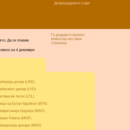
Добредојдовте!
Login
Го додадете вашиот
коментар кон оваа
о. Да се ​​покаже
страница
новено на 4 декември
иберија долар (LRD)
ибискиот динар (LYD)
итвански литас (LTL)
ица од Бутан Ngultrum (BTN)
авританија Ouguiya (MRO)
акао Pataca (MOP)
акедонија денари (MKD)