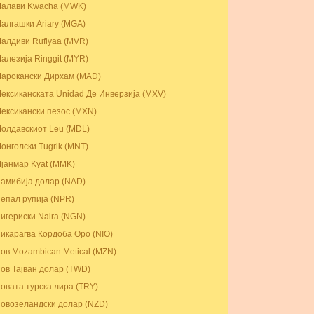
алави Kwacha (MWK)
алгашки Ariary (MGA)
алдиви Rufiyaa (MVR)
алезија Ringgit (MYR)
арокански Дирхам (MAD)
ексиканската Unidad Де Инверзија (MXV)
ексикански пезос (MXN)
олдавскиот Leu (MDL)
онголски Tugrik (MNT)
јанмар Kyat (MMK)
амибија долар (NAD)
епал рупија (NPR)
игериски Naira (NGN)
икарагва Кордоба Оро (NIO)
ов Mozambican Metical (MZN)
ов Тајван долар (TWD)
овата турска лира (TRY)
овозеландски долар (NZD)