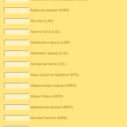
Кувајтски динари (KWD)
Лао Кип (LAK)
Лесото Лоти (LSL)
Либанската фунта (LBP)
Либискиот динар (LYD)
Литвански литас (LTL)
Лица од Бутан Ngultrum (BTN)
Мавританија Ouguiya (MRO)
Макао Pataca (MOP)
Македонија денари (MKD)
Малави Kwacha (MWK)