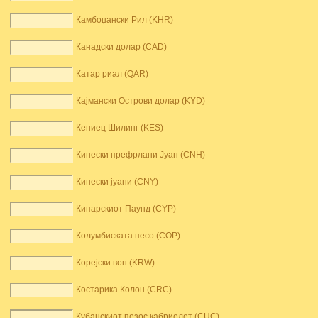
Камбоџански Рил (KHR)
Канадски долар (CAD)
Катар риал (QAR)
Кајмански Острови долар (KYD)
Кениец Шилинг (KES)
Кинески префрлани Јуан (CNH)
Кинески јуани (CNY)
Кипарскиот Паунд (CYP)
Колумбиската песо (COP)
Корејски вон (KRW)
Костарика Колон (CRC)
Кубанскиот пезос кабриолет (CUC)