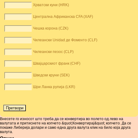
Хрватски куни (HRK)
Централна Африканска CFA (XAF)
Чешка корона (CZK)
Чилеански Unidad де Фоменто (CLF)
Чилеански пезос (CLP)
Швајцарскиот франк (CHF)
Шведски круни (SEK)
Шри Ланка рупија (LKR)
Внесете го износот што треба да се конвертира во полето од лево на
валутата и притиснете на копчето &quot;Конвертирај&quot; копчето. Да се ​​
покаже Либерија долари и само една друга валута клик на било која друга
валута.