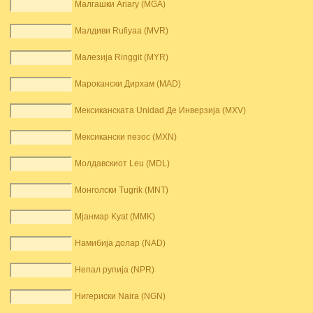
Малгашки Ariary (MGA)
Малдиви Rufiyaa (MVR)
Малезија Ringgit (MYR)
Марокански Дирхам (MAD)
Мексиканската Unidad Де Инверзија (MXV)
Мексикански пезос (MXN)
Молдавскиот Leu (MDL)
Монголски Tugrik (MNT)
Мјанмар Kyat (MMK)
Намибија долар (NAD)
Непал рупија (NPR)
Нигериски Naira (NGN)