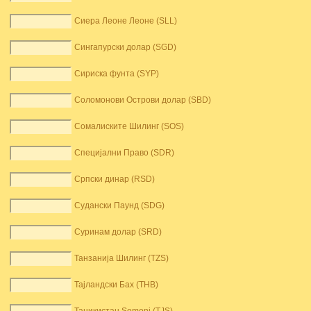
Сиера Леоне Леоне (SLL)
Сингапурски долар (SGD)
Сириска фунта (SYP)
Соломонови Острови долар (SBD)
Сомалиските Шилинг (SOS)
Специјални Право (SDR)
Српски динар (RSD)
Судански Паунд (SDG)
Суринам долар (SRD)
Танзанија Шилинг (TZS)
Тајландски Бах (THB)