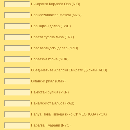
Никарагва Кордоба Оро (NIO)
Нов Mozambican Metical (MZN)
Нов Тајван долар (TWD)
Новата турска лира (TRY)
Новозеландски долар (NZD)
Норвежка крона (NOK)
Обединетите Арапски Емирати Дирхам (AED)
Омански риал (OMR)
Пакистан рупија (PKR)
Панамскиот Балбоа (PAB)
Папуа Нова Гвинеја кино СИМЕОНОВА (PGK)
Парагвај Гуарани (PYG)