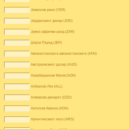
Јеменски риал (YER)
Јорданскиот динар (JOD)
Јужно афрички ранд (ZAR)
Џерси Паунд (JEP)
Авганистанската авганистанските (AFN)
Австралискиот долар (AUD)
Азербејџански Manat (AZN)
Албански Лек (ALL)
Алжирски динарот (DZD)
Анголска Кванза (AOA)
Аргентинскиот песо (ARS)