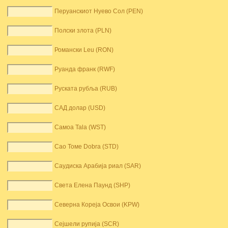
Перуанскиот Нуево Сол (PEN)
Полски злота (PLN)
Романски Leu (RON)
Руанда франк (RWF)
Руската рубља (RUB)
САД долар (USD)
Самоа Tala (WST)
Сао Томе Dobra (STD)
Саудиска Арабија риал (SAR)
Света Елена Паунд (SHP)
Северна Кореја Освои (KPW)
Сејшели рупија (SCR)