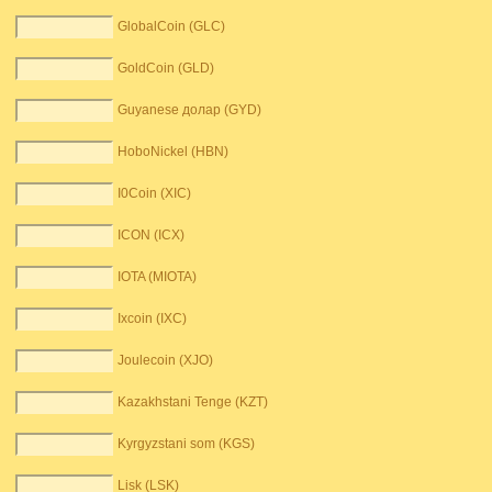
GlobalCoin (GLC)
GoldCoin (GLD)
Guyanese долар (GYD)
HoboNickel (HBN)
I0Coin (XIC)
ICON (ICX)
IOTA (MIOTA)
Ixcoin (IXC)
Joulecoin (XJO)
Kazakhstani Tenge (KZT)
Kyrgyzstani som (KGS)
Lisk (LSK)