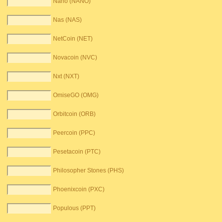
Nano (NANO)
Nas (NAS)
NetCoin (NET)
Novacoin (NVC)
Nxt (NXT)
OmiseGO (OMG)
Orbitcoin (ORB)
Peercoin (PPC)
Pesetacoin (PTC)
Philosopher Stones (PHS)
Phoenixcoin (PXC)
Populous (PPT)