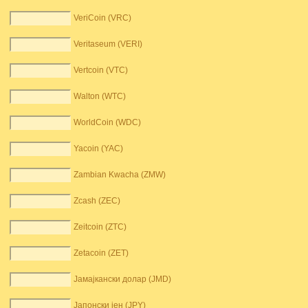
VeriCoin (VRC)
Veritaseum (VERI)
Vertcoin (VTC)
Walton (WTC)
WorldCoin (WDC)
Yacoin (YAC)
Zambian Kwacha (ZMW)
Zcash (ZEC)
Zeitcoin (ZTC)
Zetacoin (ZET)
Јамајкански долар (JMD)
Јапонски јен (JPY)