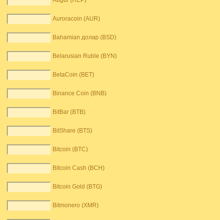
Augur (REP)
Auroracoin (AUR)
Bahamian долар (BSD)
Belarusian Ruble (BYN)
BetaCoin (BET)
Binance Coin (BNB)
BitBar (BTB)
BitShare (BTS)
Bitcoin (BTC)
Bitcoin Cash (BCH)
Bitcoin Gold (BTG)
Bitmonero (XMR)