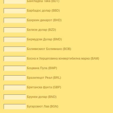
Бангладеш Taka (BDT)
Барбадос долар (BBD)
Бахреин динарот (BHD)
Белизе долар (BZD)
Бермудски Долар (BMD)
Боливискиот Боливиано (BOB)
Босна и Херцеговина конвертибилна марка (BAM)
Боцвана Пула (BWP)
Бразилецот Реал (BRL)
Британска фунта (GBP)
Брунеи долар (BND)
Бугарскиот Лав (BGN)