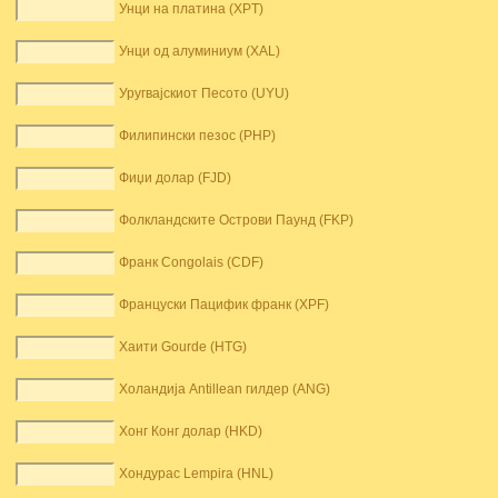
Унци на платина (XPT)
Унци од алуминиум (XAL)
Уругвајскиот Песото (UYU)
Филипински пезос (PHP)
Фиџи долар (FJD)
Фолкландските Острови Паунд (FKP)
Франк Congolais (CDF)
Француски Пацифик франк (XPF)
Хаити Gourde (HTG)
Холандија Antillean гилдер (ANG)
Хонг Конг долар (HKD)
Хондурас Lempira (HNL)