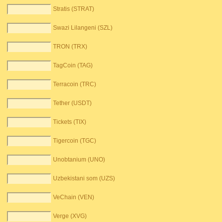
Stratis (STRAT)
Swazi Lilangeni (SZL)
TRON (TRX)
TagCoin (TAG)
Terracoin (TRC)
Tether (USDT)
Tickets (TIX)
Tigercoin (TGC)
Unobtanium (UNO)
Uzbekistani som (UZS)
VeChain (VEN)
Verge (XVG)