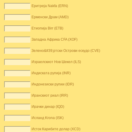
Еритреја Nakfa (ERN)
Ерменски Драм (AMD)
Етиопија Birr (ETB)
Западна Африка CFA (XOF)
Зелено&#39;ртски Острови ескудо (CVE)
Израелскиот Нов Шекел (ILS)
Индиската рупија (INR)
Индонезиски рупии (IDR)
Иранскиот риал (IRR)
Ирачки динар (IQD)
Исланд Krona (ISK)
Исток Карибите долар (XCD)