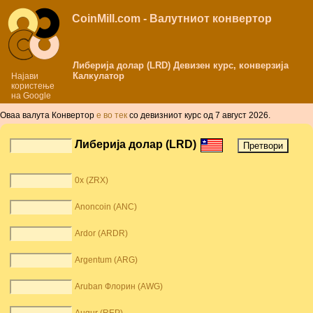
CoinMill.com - Валутниот конвертор
Либерија долар (LRD) Девизен курс, конверзија
Калкулатор
Најави
користење
на Google
Оваа валута Конвертор
е во тек
со девизниот курс од 7 август 2026.
Либерија долар (LRD)
0x (ZRX)
Anoncoin (ANC)
Ardor (ARDR)
Argentum (ARG)
Aruban Флорин (AWG)