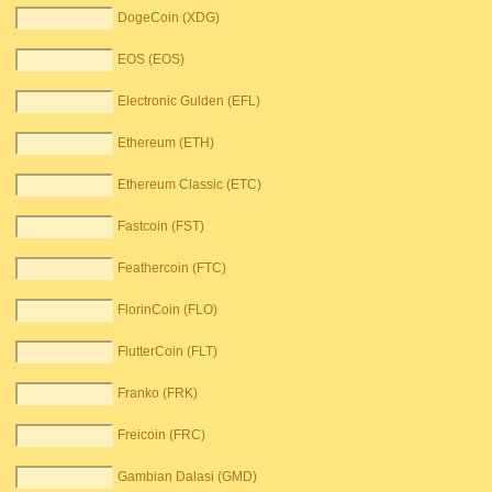
DogeCoin (XDG)
EOS (EOS)
Electronic Gulden (EFL)
Ethereum (ETH)
Ethereum Classic (ETC)
Fastcoin (FST)
Feathercoin (FTC)
FlorinCoin (FLO)
FlutterCoin (FLT)
Franko (FRK)
Freicoin (FRC)
Gambian Dalasi (GMD)