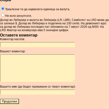
Опции
Тркалезни ти да најмалата единица за валута.
Не коло резултати.
Долар во Либерија е валута во Либерија (LR, LBR). Симболот за LRD може да
се запише $. Долар во Либерија е поделена на 100 cents. На девизниот курс
за долар во Либерија последен пат обновено на 7 август 2026 од MSN. На
LRD Фактор на конверзија има 5 значајни цифри.
Оставете коментар
Коментар наслов:
Вашиот коментар:
Вашето име (да бидат прикажани со твојот коментар):