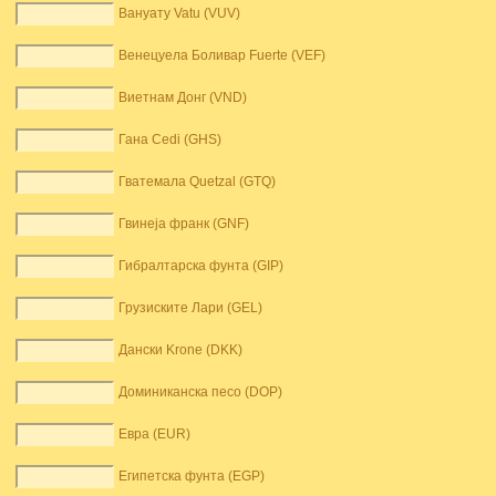
Вануату Vatu (VUV)
Венецуела Боливар Fuerte (VEF)
Виетнам Донг (VND)
Гана Cedi (GHS)
Гватемала Quetzal (GTQ)
Гвинеја франк (GNF)
Гибралтарска фунта (GIP)
Грузиските Лари (GEL)
Дански Krone (DKK)
Доминиканска песо (DOP)
Евра (EUR)
Египетска фунта (EGP)