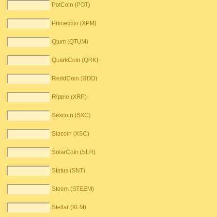
PotCoin (POT)
Primecoin (XPM)
Qtum (QTUM)
QuarkCoin (QRK)
ReddCoin (RDD)
Ripple (XRP)
Sexcoin (SXC)
Siacoin (XSC)
SolarCoin (SLR)
Status (SNT)
Steem (STEEM)
Stellar (XLM)