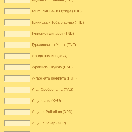
Таџикистан Somoni (TJS)
Тонгански Pa&#39;Anga (TOP)
Тринидад и Тобаго долар (TTD)
Тунискиот динарот (TND)
Туркменистан Manat (TMT)
Уганда Шилинг (UGX)
Украински Hryvnia (UAH)
Унгарската форинта (HUF)
Унци Сребрена на (XAG)
Унци злато (XAU)
Унци на Palladium (XPD)
Унци на бакар (XCP)