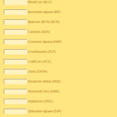
BlackCoin (BLC)
Burundian франк (BIF)
Bytecoin (BCN) (BCN)
Cardano (ADA)
Comorian франк (KMF)
Counterparty (ZCP)
CraftCoin (XCC)
Dash (DASH)
Deutsche eMark (DEE)
DiamondCoins (DMD)
Digitalcoin (DGC)
Djiboutian франк (DJF)