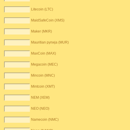
Litecoin (LTC)
MaidSafeCoin (XMS)
Maker (MKR)
Mauritian рупија (MUR)
MaxCoin (MAX)
Megacoin (MEC)
Mincoin (MNC)
Mintcoin (XMT)
NEM (XEM)
NEO (NEO)
Namecoin (NMC)