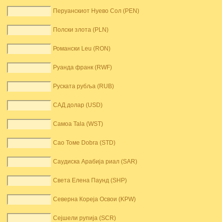
Перуанскиот Нуево Сол (PEN)
Полски злота (PLN)
Романски Leu (RON)
Руанда франк (RWF)
Руската рубља (RUB)
САД долар (USD)
Самоа Tala (WST)
Сао Томе Dobra (STD)
Саудиска Арабија риал (SAR)
Света Елена Паунд (SHP)
Северна Кореја Освои (KPW)
Сејшели рупија (SCR)