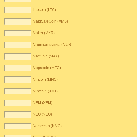
Litecoin (LTC)
MaidSafeCoin (XMS)
Maker (MKR)
Mauritian рупија (MUR)
MaxCoin (MAX)
Megacoin (MEC)
Mincoin (MNC)
Mintcoin (XMT)
NEM (XEM)
NEO (NEO)
Namecoin (NMC)