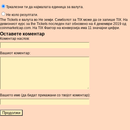
Тркалезни ти да најмалата единица за валута.
Не коло резултати.
The Tickets е валута во Не земји. Симболот за TIX може да се запише TIX. На
девизниот курс за the Tickets последен пат обновено на 4 декември 2019 од
coinmarketcap.com. На TIX Фактор на конверзија има 11 значајни цифри.
Оставете коментар
Коментар наслов:
Вашиот коментар:
Вашето име (да бидат прикажани со твојот коментар):