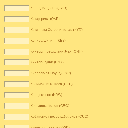
Канадски долар (CAD)
Катар риал (QAR)
Кајмански Острови долар (KYD)
Кениец Шилинг (KES)
Кинески префрлани Јуан (CNH)
Кинески јуани (CNY)
Кипарскиот Паунд (CYP)
Колумбиската песо (COP)
Корејски вон (KRW)
Костарика Колон (CRC)
Кубанскиот пезос кабриолет (CUC)
Кувајтски динари (KWD)