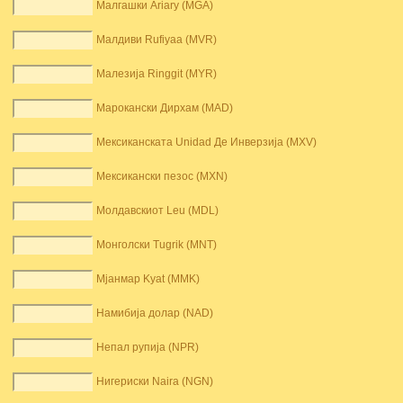
Малгашки Ariary (MGA)
Малдиви Rufiyaa (MVR)
Малезија Ringgit (MYR)
Марокански Дирхам (MAD)
Мексиканската Unidad Де Инверзија (MXV)
Мексикански пезос (MXN)
Молдавскиот Leu (MDL)
Монголски Tugrik (MNT)
Мјанмар Kyat (MMK)
Намибија долар (NAD)
Непал рупија (NPR)
Нигериски Naira (NGN)