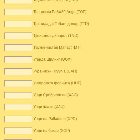
Таџикистан Somoni (TJS)
Тонгански Pa&#39;Anga (TOP)
Тринидад и Тобаго долар (TTD)
Тунискиот динарот (TND)
Туркменистан Manat (TMT)
Уганда Шилинг (UGX)
Украински Hryvnia (UAH)
Унгарската форинта (HUF)
Унци Сребрена на (XAG)
Унци злато (XAU)
Унци на Palladium (XPD)
Унци на бакар (XCP)