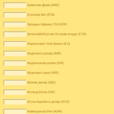
Ерменски Драм (AMD)
Етиопија Birr (ETB)
Западна Африка CFA (XOF)
Зелено&#39;ртски Острови ескудо (CVE)
Израелскиот Нов Шекел (ILS)
Индиската рупија (INR)
Индонезиски рупии (IDR)
Иранскиот риал (IRR)
Ирачки динар (IQD)
Исланд Krona (ISK)
Исток Карибите долар (XCD)
Камбоџански Рил (KHR)