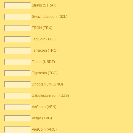
Stratis (STRAT)
Swazi Lilangeni (SZL)
TRON (TRX)
TagCoin (TAG)
Terracoin (TRC)
Tether (USDT)
Tigercoin (TGC)
Unobtanium (UNO)
Uzbekistani som (UZS)
VeChain (VEN)
Verge (XVG)
VeriCoin (VRC)