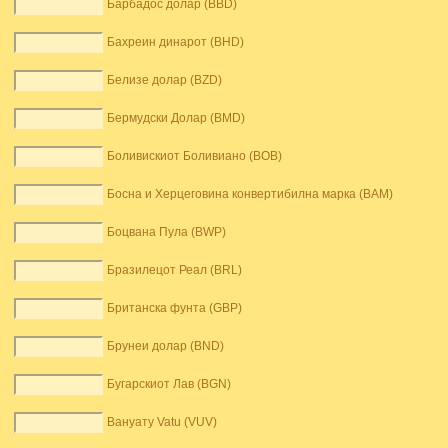
Барбадос долар (BBD)
Бахреин динарот (BHD)
Белизе долар (BZD)
Бермудски Долар (BMD)
Боливискиот Боливиано (BOB)
Босна и Херцеговина конвертибилна марка (BAM)
Боцвана Пула (BWP)
Бразилецот Реал (BRL)
Британска фунта (GBP)
Брунеи долар (BND)
Бугарскиот Лав (BGN)
Вануату Vatu (VUV)