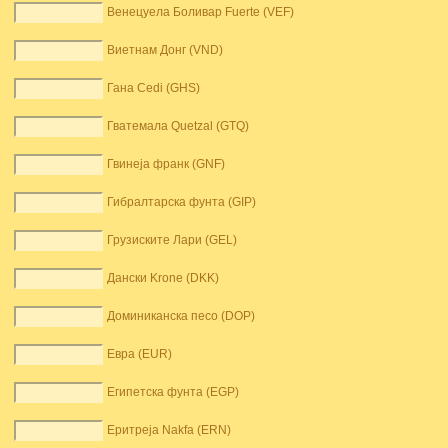
Венецуела Боливар Fuerte (VEF)
Виетнам Донг (VND)
Гана Cedi (GHS)
Гватемала Quetzal (GTQ)
Гвинеја франк (GNF)
Гибралтарска фунта (GIP)
Грузиските Лари (GEL)
Дански Krone (DKK)
Доминиканска песо (DOP)
Евра (EUR)
Египетска фунта (EGP)
Еритреја Nakfa (ERN)