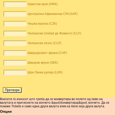
Хрватски куни (HRK)
Централна Африканска CFA (XAF)
Чешка корона (CZK)
Чилеански Unidad де Фоменто (CLF)
Чилеански пезос (CLP)
Швајцарскиот франк (CHF)
Шведски круни (SEK)
Шри Ланка рупија (LKR)
Внесете го износот што треба да се конвертира во полето од лево на
валутата и притиснете на копчето &quot;Конвертирај&quot; копчето. Да се ​​
покаже Tickets и само една друга валута клик на било која друга валута.
Опции