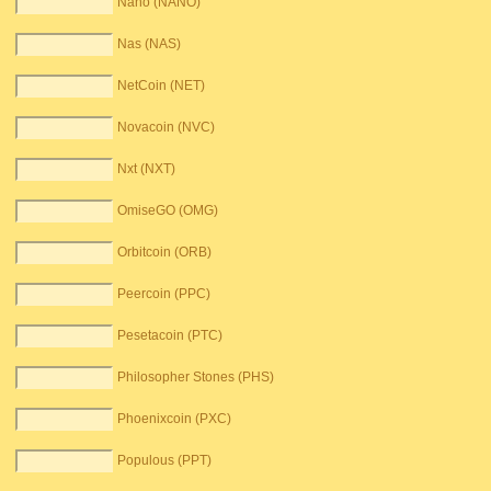
Nano (NANO)
Nas (NAS)
NetCoin (NET)
Novacoin (NVC)
Nxt (NXT)
OmiseGO (OMG)
Orbitcoin (ORB)
Peercoin (PPC)
Pesetacoin (PTC)
Philosopher Stones (PHS)
Phoenixcoin (PXC)
Populous (PPT)