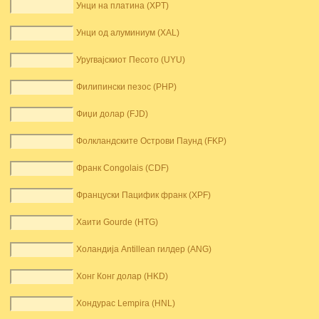
Унци на платина (XPT)
Унци од алуминиум (XAL)
Уругвајскиот Песото (UYU)
Филипински пезос (PHP)
Фиџи долар (FJD)
Фолкландските Острови Паунд (FKP)
Франк Congolais (CDF)
Француски Пацифик франк (XPF)
Хаити Gourde (HTG)
Холандија Antillean гилдер (ANG)
Хонг Конг долар (HKD)
Хондурас Lempira (HNL)