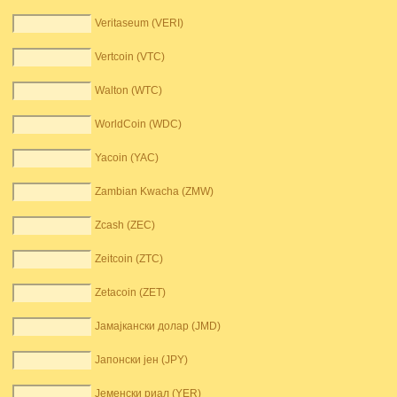
Veritaseum (VERI)
Vertcoin (VTC)
Walton (WTC)
WorldCoin (WDC)
Yacoin (YAC)
Zambian Kwacha (ZMW)
Zcash (ZEC)
Zeitcoin (ZTC)
Zetacoin (ZET)
Јамајкански долар (JMD)
Јапонски јен (JPY)
Јеменски риал (YER)