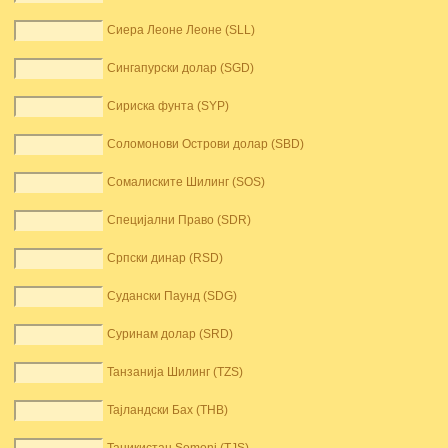
Сиера Леоне Леоне (SLL)
Сингапурски долар (SGD)
Сириска фунта (SYP)
Соломонови Острови долар (SBD)
Сомалиските Шилинг (SOS)
Специјални Право (SDR)
Српски динар (RSD)
Судански Паунд (SDG)
Суринам долар (SRD)
Танзанија Шилинг (TZS)
Тајландски Бах (THB)