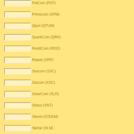
PotCoin (POT)
Primecoin (XPM)
Qtum (QTUM)
QuarkCoin (QRK)
ReddCoin (RDD)
Ripple (XRP)
Sexcoin (SXC)
Siacoin (XSC)
SolarCoin (SLR)
Status (SNT)
Steem (STEEM)
Stellar (XLM)