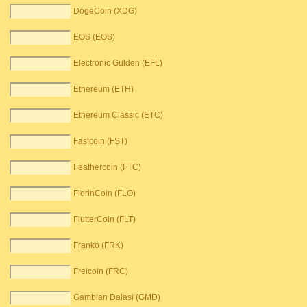
DogeCoin (XDG)
EOS (EOS)
Electronic Gulden (EFL)
Ethereum (ETH)
Ethereum Classic (ETC)
Fastcoin (FST)
Feathercoin (FTC)
FlorinCoin (FLO)
FlutterCoin (FLT)
Franko (FRK)
Freicoin (FRC)
Gambian Dalasi (GMD)