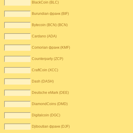
BlackCoin (BLC)
Burundian франк (BIF)
Bytecoin (BCN) (BCN)
Cardano (ADA)
Comorian франк (KMF)
Counterparty (ZCP)
CraftCoin (XCC)
Dash (DASH)
Deutsche eMark (DEE)
DiamondCoins (DMD)
Digitalcoin (DGC)
Djiboutian франк (DJF)