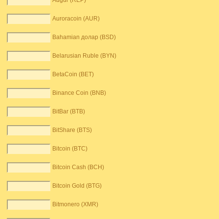
Augur (REP)
Auroracoin (AUR)
Bahamian долар (BSD)
Belarusian Ruble (BYN)
BetaCoin (BET)
Binance Coin (BNB)
BitBar (BTB)
BitShare (BTS)
Bitcoin (BTC)
Bitcoin Cash (BCH)
Bitcoin Gold (BTG)
Bitmonero (XMR)