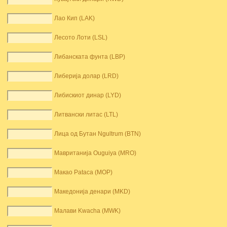
Лао Кип (LAK)
Лесото Лоти (LSL)
Либанската фунта (LBP)
Либерија долар (LRD)
Либискиот динар (LYD)
Литвански литас (LTL)
Лица од Бутан Ngultrum (BTN)
Мавританија Ouguiya (MRO)
Макао Pataca (MOP)
Македонија денари (MKD)
Малави Kwacha (MWK)