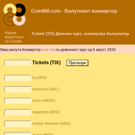
CoinMill.com - Валутниот конвертор
Најави
Tickets (TIX) Девизен курс, конверзија Калкулатор
користење
на Google
Оваа валута Конвертор
е во тек
со девизниот курс од 6 август 2026.
Tickets (TIX)
0x (ZRX)
Anoncoin (ANC)
Ardor (ARDR)
Argentum (ARG)
Aruban Флорин (AWG)