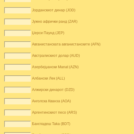
Јорданскиот динар (JOD)
Јужно афрички ранд (ZAR)
Џерси Паунд (JEP)
Авганистанската авганистанските (AFN)
Австралискиот долар (AUD)
Азербејџански Manat (AZN)
Албански Лек (ALL)
Алжирски динарот (DZD)
Анголска Кванза (AOA)
Аргентинскиот песо (ARS)
Бангладеш Taka (BDT)