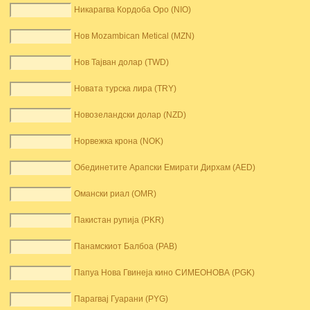
Никарагва Кордоба Оро (NIO)
Нов Mozambican Metical (MZN)
Нов Тајван долар (TWD)
Новата турска лира (TRY)
Новозеландски долар (NZD)
Норвежка крона (NOK)
Обединетите Арапски Емирати Дирхам (AED)
Омански риал (OMR)
Пакистан рупија (PKR)
Панамскиот Балбоа (PAB)
Папуа Нова Гвинеја кино СИМЕОНОВА (PGK)
Парагвај Гуарани (PYG)