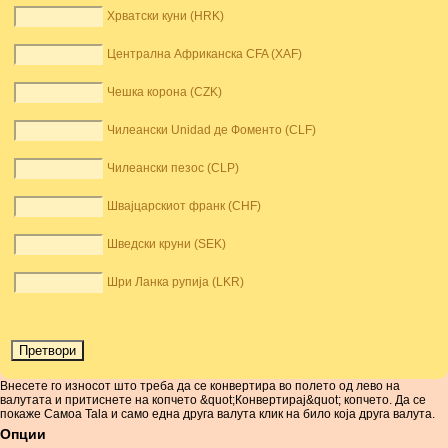
Хрватски куни (HRK)
Централна Африканска CFA (XAF)
Чешка корона (CZK)
Чилеански Unidad де Фоменто (CLF)
Чилеански пезос (CLP)
Швајцарскиот франк (CHF)
Шведски круни (SEK)
Шри Ланка рупија (LKR)
Внесете го износот што треба да се конвертира во полето од лево на
валутата и притиснете на копчето &quot;Конвертирај&quot; копчето. Да се ​​
покаже Самоа Tala и само една друга валута клик на било која друга валута.
Опции