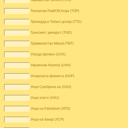
Таџикистан Somoni (TJS)
Тонгански Pa&#39;Anga (TOP)
Тринидад и Тобаго долар (TTD)
Тунискиот динарот (TND)
Туркменистан Manat (TMT)
Уганда Шилинг (UGX)
Украински Hryvnia (UAH)
Унгарската форинта (HUF)
Унци Сребрена на (XAG)
Унци злато (XAU)
Унци на Palladium (XPD)
Унци на бакар (XCP)