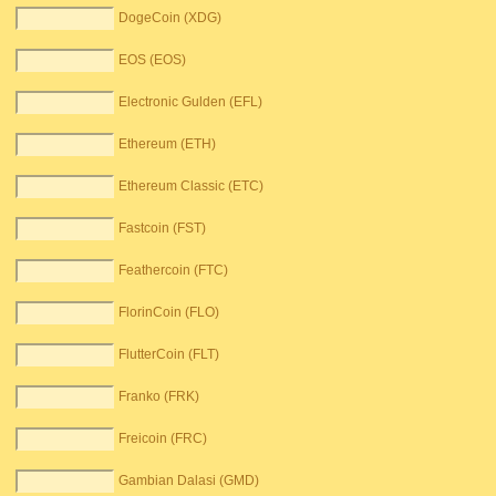
DogeCoin (XDG)
EOS (EOS)
Electronic Gulden (EFL)
Ethereum (ETH)
Ethereum Classic (ETC)
Fastcoin (FST)
Feathercoin (FTC)
FlorinCoin (FLO)
FlutterCoin (FLT)
Franko (FRK)
Freicoin (FRC)
Gambian Dalasi (GMD)