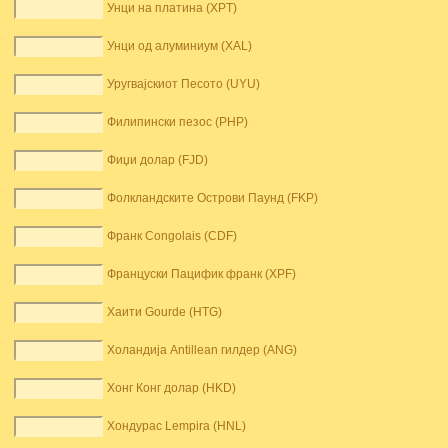
Унци на платина (XPT)
Унци од алуминиум (XAL)
Уругвајскиот Песото (UYU)
Филипински пезос (PHP)
Фиџи долар (FJD)
Фолкландските Острови Паунд (FKP)
Франк Congolais (CDF)
Француски Пацифик франк (XPF)
Хаити Gourde (HTG)
Холандија Antillean гилдер (ANG)
Хонг Конг долар (HKD)
Хондурас Lempira (HNL)