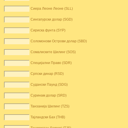
Сиера Леоне Леоне (SLL)
Сингапурски долар (SGD)
Сириска фунта (SYP)
Соломонови Острови долар (SBD)
Сомалиските Шилинг (SOS)
Специјални Право (SDR)
Српски динар (RSD)
Судански Паунд (SDG)
Суринам долар (SRD)
Танзанија Шилинг (TZS)
Тајландски Бах (THB)