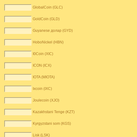
GlobalCoin (GLC)
GoldCoin (GLD)
Guyanese долар (GYD)
HoboNickel (HBN)
I0Coin (XIC)
ICON (ICX)
IOTA (MIOTA)
Ixcoin (IXC)
Joulecoin (XJO)
Kazakhstani Tenge (KZT)
Kyrgyzstani som (KGS)
Lisk (LSK)