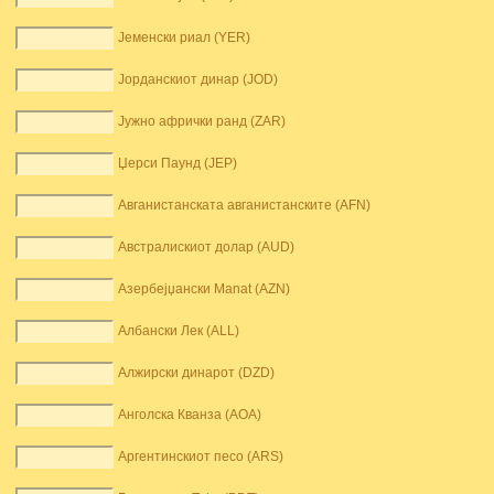
Јеменски риал (YER)
Јорданскиот динар (JOD)
Јужно афрички ранд (ZAR)
Џерси Паунд (JEP)
Авганистанската авганистанските (AFN)
Австралискиот долар (AUD)
Азербејџански Manat (AZN)
Албански Лек (ALL)
Алжирски динарот (DZD)
Анголска Кванза (AOA)
Аргентинскиот песо (ARS)