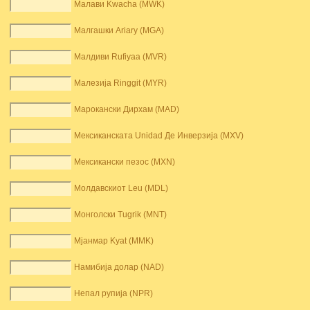
Малави Kwacha (MWK)
Малгашки Ariary (MGA)
Малдиви Rufiyaa (MVR)
Малезија Ringgit (MYR)
Марокански Дирхам (MAD)
Мексиканската Unidad Де Инверзија (MXV)
Мексикански пезос (MXN)
Молдавскиот Leu (MDL)
Монголски Tugrik (MNT)
Мјанмар Kyat (MMK)
Намибија долар (NAD)
Непал рупија (NPR)