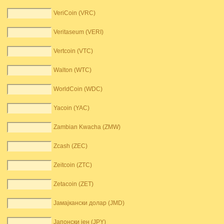
VeriCoin (VRC)
Veritaseum (VERI)
Vertcoin (VTC)
Walton (WTC)
WorldCoin (WDC)
Yacoin (YAC)
Zambian Kwacha (ZMW)
Zcash (ZEC)
Zeitcoin (ZTC)
Zetacoin (ZET)
Јамајкански долар (JMD)
Јапонски јен (JPY)