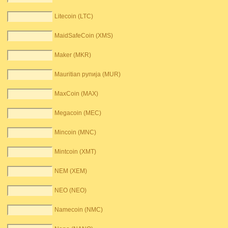
Litecoin (LTC)
MaidSafeCoin (XMS)
Maker (MKR)
Mauritian рупија (MUR)
MaxCoin (MAX)
Megacoin (MEC)
Mincoin (MNC)
Mintcoin (XMT)
NEM (XEM)
NEO (NEO)
Namecoin (NMC)