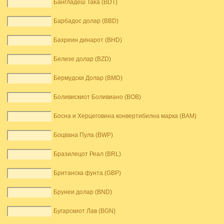
Бангладеш Taka (BDT)
Барбадос долар (BBD)
Бахреин динарот (BHD)
Белизе долар (BZD)
Бермудски Долар (BMD)
Боливискиот Боливиано (BOB)
Босна и Херцеговина конвертибилна марка (BAM)
Боцвана Пула (BWP)
Бразилецот Реал (BRL)
Британска фунта (GBP)
Брунеи долар (BND)
Бугарскиот Лав (BGN)