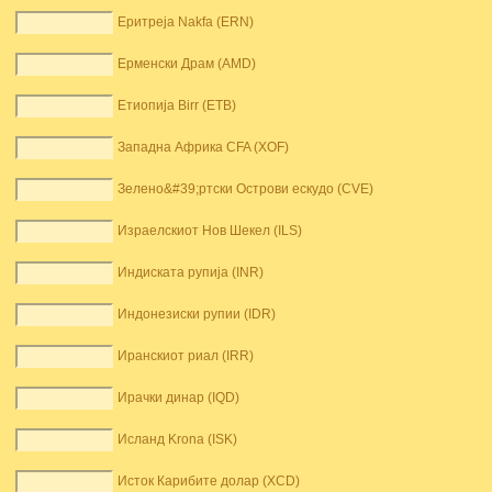
Еритреја Nakfa (ERN)
Ерменски Драм (AMD)
Етиопија Birr (ETB)
Западна Африка CFA (XOF)
Зелено&#39;ртски Острови ескудо (CVE)
Израелскиот Нов Шекел (ILS)
Индиската рупија (INR)
Индонезиски рупии (IDR)
Иранскиот риал (IRR)
Ирачки динар (IQD)
Исланд Krona (ISK)
Исток Карибите долар (XCD)