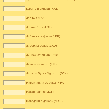
Кувајтски динари (KWD)
Лао Кип (LAK)
Лесото Лоти (LSL)
Либанската фунта (LBP)
Либерија долар (LRD)
Либискиот динар (LYD)
Литвански литас (LTL)
Лица од Бутан Ngultrum (BTN)
Мавританија Ouguiya (MRO)
Макао Pataca (MOP)
Македонија денари (MKD)