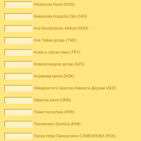
Нигериски Naira (NGN)
Никарагва Кордоба Оро (NIO)
Нов Mozambican Metical (MZN)
Нов Тајван долар (TWD)
Новата турска лира (TRY)
Новозеландски долар (NZD)
Норвежка крона (NOK)
Обединетите Арапски Емирати Дирхам (AED)
Омански риал (OMR)
Пакистан рупија (PKR)
Панамскиот Балбоа (PAB)
Папуа Нова Гвинеја кино СИМЕОНОВА (PGK)