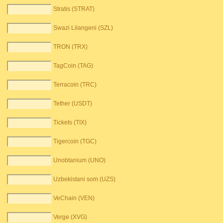
Stratis (STRAT)
Swazi Lilangeni (SZL)
TRON (TRX)
TagCoin (TAG)
Terracoin (TRC)
Tether (USDT)
Tickets (TIX)
Tigercoin (TGC)
Unobtanium (UNO)
Uzbekistani som (UZS)
VeChain (VEN)
Verge (XVG)