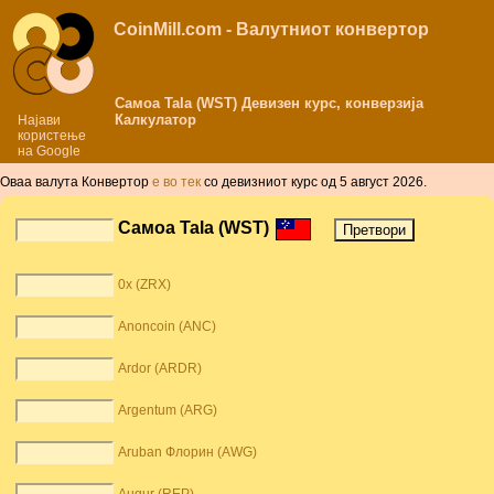
CoinMill.com - Валутниот конвертор
Самоа Tala (WST) Девизен курс, конверзија
Калкулатор
Најави
користење
на Google
Оваа валута Конвертор
е во тек
со девизниот курс од 5 август 2026.
Самоа Tala (WST)
0x (ZRX)
Anoncoin (ANC)
Ardor (ARDR)
Argentum (ARG)
Aruban Флорин (AWG)