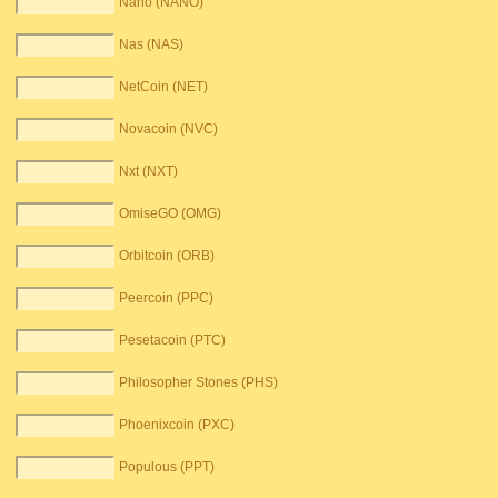
Nano (NANO)
Nas (NAS)
NetCoin (NET)
Novacoin (NVC)
Nxt (NXT)
OmiseGO (OMG)
Orbitcoin (ORB)
Peercoin (PPC)
Pesetacoin (PTC)
Philosopher Stones (PHS)
Phoenixcoin (PXC)
Populous (PPT)