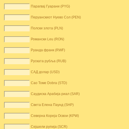
Парагвај Гуарани (PYG)
Перуанскиот Нуево Сол (PEN)
Полски злота (PLN)
Романски Leu (RON)
Руанда франк (RWF)
Руската рубља (RUB)
САД долар (USD)
Сао Томе Dobra (STD)
Саудиска Арабија риал (SAR)
Света Елена Паунд (SHP)
Северна Кореја Освои (KPW)
Сејшели рупија (SCR)