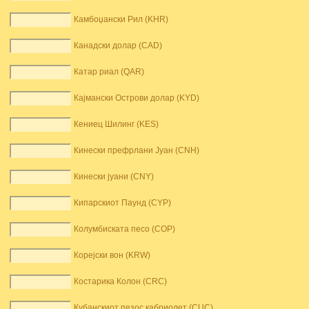
Камбоџански Рил (KHR)
Канадски долар (CAD)
Катар риал (QAR)
Кајмански Острови долар (KYD)
Кениец Шилинг (KES)
Кинески префрлани Јуан (CNH)
Кинески јуани (CNY)
Кипарскиот Паунд (CYP)
Колумбиската песо (COP)
Корејски вон (KRW)
Костарика Колон (CRC)
Кубанскиот пезос кабриолет (CUC)