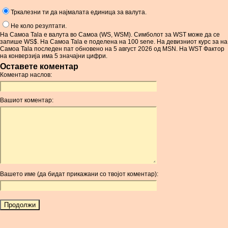
Тркалезни ти да најмалата единица за валута.
Не коло резултати.
На Самоа Tala е валута во Самоа (WS, WSM). Симболот за WST може да се
запише WS$. На Самоа Tala е поделена на 100 sene. На девизниот курс за на
Самоа Tala последен пат обновено на 5 август 2026 од MSN. На WST Фактор
на конверзија има 5 значајни цифри.
Оставете коментар
Коментар наслов:
Вашиот коментар:
Вашето име (да бидат прикажани со твојот коментар):