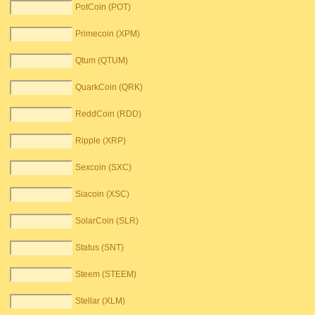
PotCoin (POT)
Primecoin (XPM)
Qtum (QTUM)
QuarkCoin (QRK)
ReddCoin (RDD)
Ripple (XRP)
Sexcoin (SXC)
Siacoin (XSC)
SolarCoin (SLR)
Status (SNT)
Steem (STEEM)
Stellar (XLM)