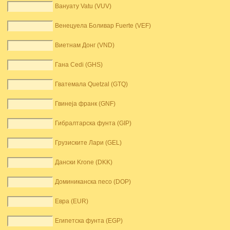
Вануату Vatu (VUV)
Венецуела Боливар Fuerte (VEF)
Виетнам Донг (VND)
Гана Cedi (GHS)
Гватемала Quetzal (GTQ)
Гвинеја франк (GNF)
Гибралтарска фунта (GIP)
Грузиските Лари (GEL)
Дански Krone (DKK)
Доминиканска песо (DOP)
Евра (EUR)
Египетска фунта (EGP)