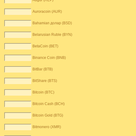
Augur (REP)
Auroracoin (AUR)
Bahamian долар (BSD)
Belarusian Ruble (BYN)
BetaCoin (BET)
Binance Coin (BNB)
BitBar (BTB)
BitShare (BTS)
Bitcoin (BTC)
Bitcoin Cash (BCH)
Bitcoin Gold (BTG)
Bitmonero (XMR)