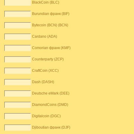
BlackCoin (BLC)
Burundian франк (BIF)
Bytecoin (BCN) (BCN)
Cardano (ADA)
Comorian франк (KMF)
Counterparty (ZCP)
CraftCoin (XCC)
Dash (DASH)
Deutsche eMark (DEE)
DiamondCoins (DMD)
Digitalcoin (DGC)
Djiboutian франк (DJF)